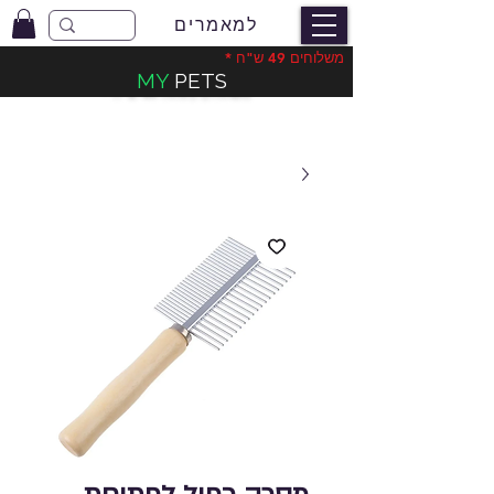
למאמרים
משלוחים 49 ש"ח *
MY
PETS
משלוחים בעלות 49 ש"ח
*