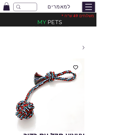
למאמרים
משלוחים 49 ש"ח *
MY
PETS
משלוחים בעלות 49 ש"ח
*