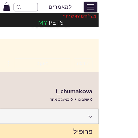
למאמרים
משלוחים 49 ש"ח *
MY
PETS
משלוחים בעלות 49 ש"ח
*
ions
הודעה
מעקב
i_chumakova
0 עוקבים
0 במעקב אחר
פרופיל