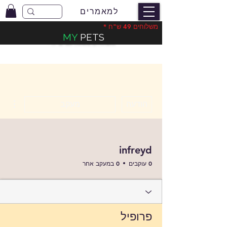
למאמרים
משלוחים 49 ש"ח *
MY
PETS
משלוחים בעלות 49 ש"ח
*
ions
הודעה
מעקב
infreyd
0 עוקבים
0 במעקב אחר
פרופיל