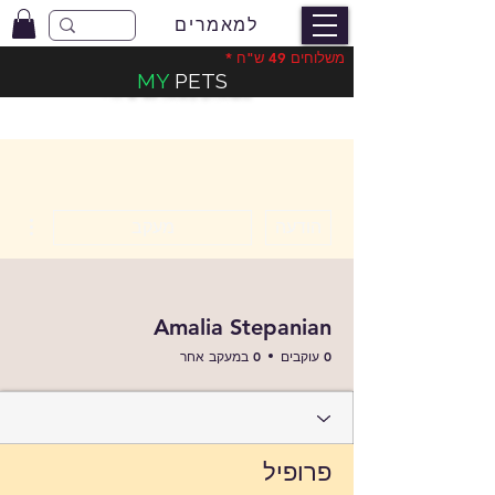
למאמרים
משלוחים 49 ש"ח *
MY
PETS
משלוחים בעלות 49 ש"ח
*
ions
הודעה
מעקב
Amalia Stepanian
0 עוקבים
0 במעקב אחר
פרופיל