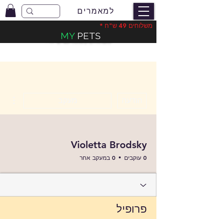
למאמרים
משלוחים 49 ש"ח *
MY
PETS
משלוחים בעלות 49 ש"ח
*
ions
הודעה
מעקב
Violetta Brodsky
0 עוקבים
0 במעקב אחר
פרופיל