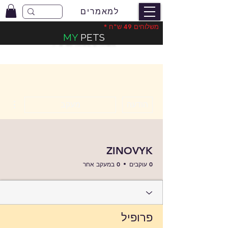
למאמרים
משלוחים 49 ש"ח *
MY
PETS
משלוחים בעלות 49 ש"ח
*
ions
הודעה
מעקב
ZINOVYK
0 עוקבים
0 במעקב אחר
פרופיל