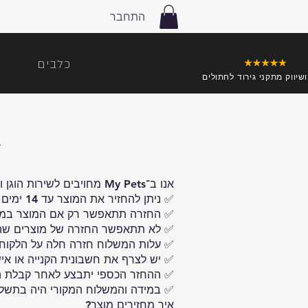
התחבר
כלבים
ושיווק מתקני גירוד לחתולים
מ
אנו ב־My Pets מחויבים לשירות הוגן ושקוף ללקוחותינו. יחד עם זאת, חשוב להבהיר את תנאי ההחזרה של מתקני הגירוד:
✅ ניתן להחזיר את המוצר עד 14 ימים מיום קבלתו, בהתאם לחוק הגנת הצרכן.
✅ החזרה תתאפשר רק אם המוצר במצב 
✅ לא תתאפשר החזרה של מוצרים שהור
✅ עלות המשלוח חזרה חלה על הלקוח.
✅ יש לצרף את חשבונית הקנייה או אי
✅ ההחזר הכספי יתבצע לאחר קבלת המוצר ובדיקת תקינותו, בני
✅ במידה והמשלוח המקורי היה בתשלום
איך מחזירים מוצר?