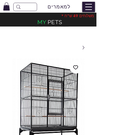
למאמרים
משלוחים 49 ש"ח *
MY
PETS
משלוחים בעלות 49 ש"ח
*