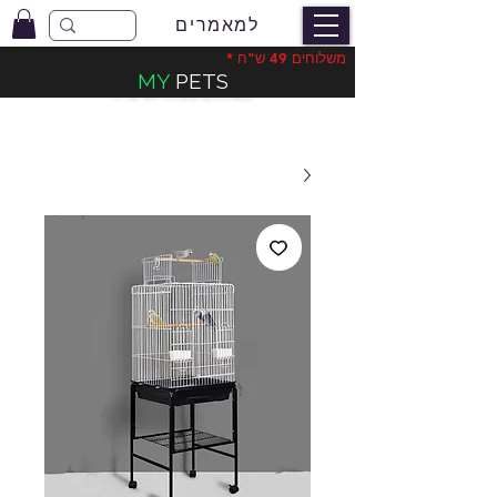
למאמרים
משלוחים 49 ש"ח *
MY
PETS
משלוחים בעלות 49 ש"ח
*