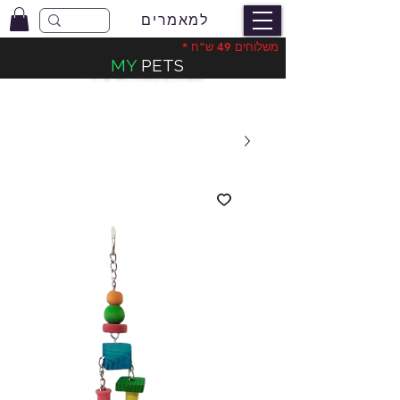
למאמרים
משלוחים 49 ש"ח *
MY
PETS
משלוחים בעלות 49 ש"ח
*