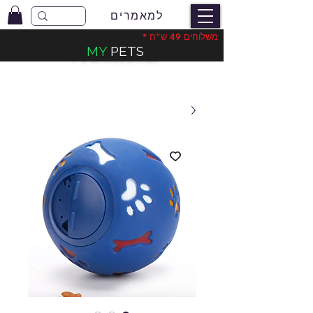
למאמרים
משלוחים 49 ש"ח *
MY
PETS
משלוחים בעלות 49 ש"ח
*